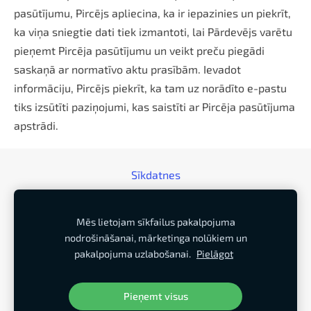
pasūtījumu, Pircējs apliecina, ka ir iepazinies un piekrīt,
ka viņa sniegtie dati tiek izmantoti, lai Pārdevējs varētu
pieņemt Pircēja pasūtījumu un veikt preču piegādi
saskaņā ar normatīvo aktu prasībām. Ievadot
informāciju, Pircējs piekrīt, ka tam uz norādīto e-pastu
tiks izsūtīti paziņojumi, kas saistīti ar Pircēja pasūtījuma
apstrādi.
Sīkdatnes
SIA "SILENIECES Ciltsdarba serviss"
Mēs lietojam sīkfailus pakalpojuma
nodrošināšanai, mārketinga nolūkiem un
Reģ. Nr. LV42103042000
pakalpojuma uzlabošanai.
Pielāgot
Adrese: "Birzītes", Apriķi, Lažas pagasts, Dienvidkurzemes
novads, LV - 3455
Konta Nr. LV08UNLA0050010329849
Pieņemt visus
Kredītiestāde: SEB banka