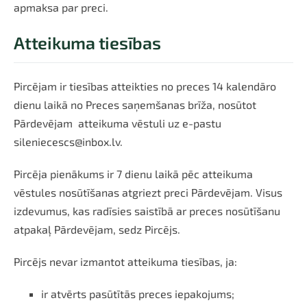
apmaksa par preci.
Atteikuma tiesības
Pircējam ir tiesības atteikties no preces 14 kalendāro
dienu laikā no Preces saņemšanas brīža, nosūtot
Pārdevējam atteikuma vēstuli uz e-pastu
sileniecescs@inbox.lv
.
Pircēja pienākums ir 7 dienu laikā pēc atteikuma
vēstules nosūtīšanas atgriezt preci Pārdevējam. Visus
izdevumus, kas radīsies saistībā ar preces nosūtīšanu
atpakaļ Pārdevējam, sedz Pircējs.
Pircējs nevar izmantot atteikuma tiesības, ja:
ir atvērts pasūtītās preces iepakojums;