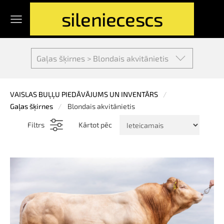
sileniecescs
Gaļas šķirnes > Blondais akvitānietis
VAISLAS BUĻĻU PIEDĀVĀJUMS UN INVENTĀRS
Gaļas šķirnes
Blondais akvitānietis
Filtrs
Kārtot pēc