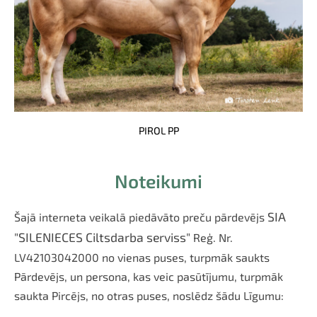
PIROL PP
Noteikumi
SIA
Šajā interneta veikalā piedāvāto preču pārdevējs
"SILENIECES Ciltsdarba serviss"
Reģ. Nr.
LV42103042000
no vienas puses, turpmāk saukts
Pārdevējs, un persona, kas veic pasūtījumu, turpmāk
saukta Pircējs, no otras puses, noslēdz šādu Līgumu: