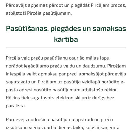
Pārdevējs apņemas pārdot un piegādāt Pircējam preces,
atbilstoši Pircēja pasūtījumam.
Pasūtīšanas, piegādes un samaksas
kārtība
Pircējs veic preču pasūtīšanu caur šo mājas lapu,
norādot iegādājamo preču veidu un daudzumu. Pircējam
ir iespēja veikt apmaksu par preci apmaksājot pārdevēja
sagatavoto un Pircējam uz pasūtīja veidlapā norādīto e-
pasta adresi nosūtīto pasūtījumam atbilstošo rēķinu.
Rēķins tiek sagatavots elektroniski un ir derīgs bez
paraksta.
Pārdevējs nodrošina pasūtījumā apstrādi un preču
izsūtīšanu vienas darba dienas laikā, kopš ir saņemta