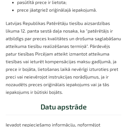
pasūtītā prece ir lietota;
prece jāatgriež oriģinālajā iepakojumā.
Latvijas Republikas Patērētāju tiesību aizsardzības
likuma 12. panta sestā daļa nosaka, ka "patērētājs ir
atbildīgs par preces kvalitātes un drošuma saglabāšanu
atteikuma tiesību realizēšanas termiņā". Pārdevējs
patur tiesības Pircējam atteikt izmantot atteikuma
tiesības vai ieturēt kompensācijas maksu gadījumā, ja
prece ir bojāta, lietošanas laikā nevērīgi izturoties pret
preci vai neievērojot instrukcijas norādījumus, ja ir
nozaudēts preces oriģinālais iepakojums vai ja tās
iepakojums ir būtiski bojāts.
Datu apstrāde
Ievadot nepieciešamo informāciju, noformējot