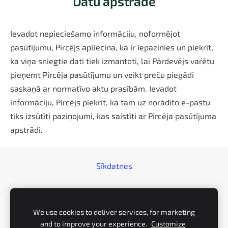
Datu apstrāde
Ievadot nepieciešamo informāciju, noformējot
pasūtījumu, Pircējs apliecina, ka ir iepazinies un piekrīt,
ka viņa sniegtie dati tiek izmantoti, lai Pārdevējs varētu
pieņemt Pircēja pasūtījumu un veikt preču piegādi
saskaņā ar normatīvo aktu prasībām. Ievadot
informāciju, Pircējs piekrīt, ka tam uz norādīto e-pastu
tiks izsūtīti paziņojumi, kas saistīti ar Pircēja pasūtījuma
apstrādi.
Sīkdatnes
SIA "SILENIECES Ciltsdarba serviss"
We use cookies to deliver services, for marketing
Reģ. Nr. LV42103042000
and to improve your experience.
Customize