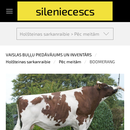
sileniecescs
Holšteinas sarkanraibie > Pēc meitām
VAISLAS BUĻĻU PIEDĀVĀJUMS UN INVENTĀRS
Holšteinas sarkanraibie
Pēc meitām
BOOMERANG