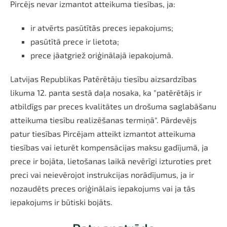
Pircējs nevar izmantot atteikuma tiesības, ja:
ir atvērts pasūtītās preces iepakojums;
pasūtītā prece ir lietota;
prece jāatgriež oriģinālajā iepakojumā.
Latvijas Republikas Patērētāju tiesību aizsardzības
likuma 12. panta sestā daļa nosaka, ka "patērētājs ir
atbildīgs par preces kvalitātes un drošuma saglabāšanu
atteikuma tiesību realizēšanas termiņā". Pārdevējs
patur tiesības Pircējam atteikt izmantot atteikuma
tiesības vai ieturēt kompensācijas maksu gadījumā, ja
prece ir bojāta, lietošanas laikā nevērīgi izturoties pret
preci vai neievērojot instrukcijas norādījumus, ja ir
nozaudēts preces oriģinālais iepakojums vai ja tās
iepakojums ir būtiski bojāts.