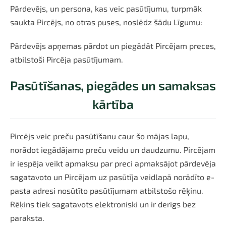
Pārdevējs, un persona, kas veic pasūtījumu, turpmāk
saukta Pircējs, no otras puses, noslēdz šādu Līgumu:
Pārdevējs apņemas pārdot un piegādāt Pircējam preces,
atbilstoši Pircēja pasūtījumam.
Pasūtīšanas, piegādes un samaksas
kārtība
Pircējs veic preču pasūtīšanu caur šo mājas lapu,
norādot iegādājamo preču veidu un daudzumu. Pircējam
ir iespēja veikt apmaksu par preci apmaksājot pārdevēja
sagatavoto un Pircējam uz pasūtīja veidlapā norādīto e-
pasta adresi nosūtīto pasūtījumam atbilstošo rēķinu.
Rēķins tiek sagatavots elektroniski un ir derīgs bez
paraksta.