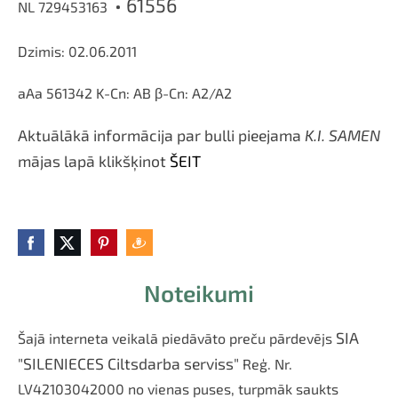
•
61556
NL 729453163
Dzimis: 02.06.2011
aAa
561342
K-Cn: AB β-Cn: A2/A2
Aktuālākā informācija par bulli pieejama
K.I. SAMEN
mājas lapā klikšķinot
ŠEIT
Noteikumi
SIA
Šajā interneta veikalā piedāvāto preču pārdevējs
"SILENIECES Ciltsdarba serviss"
Reģ. Nr.
LV42103042000
no vienas puses, turpmāk saukts