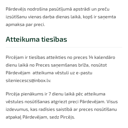
Pārdevējs nodrošina pasūtījumā apstrādi un preču
izsūtīšanu vienas darba dienas laikā, kopš ir saņemta
apmaksa par preci.
Atteikuma tiesības
Pircējam ir tiesības atteikties no preces 14 kalendāro
dienu laikā no Preces saņemšanas brīža, nosūtot
Pārdevējam atteikuma vēstuli uz e-pastu
sileniecescs@inbox.lv
.
Pircēja pienākums ir 7 dienu laikā pēc atteikuma
vēstules nosūtīšanas atgriezt preci Pārdevējam. Visus
izdevumus, kas radīsies saistībā ar preces nosūtīšanu
atpakaļ Pārdevējam, sedz Pircējs.